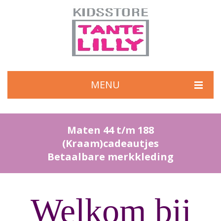
MENU
HOME
Maten 44 t/m 188
DE WINKEL
(Kraam)cadeautjes
COLLECTIES
Betaalbare merkkleding
MERKEN
CONTACT
Welkom bij